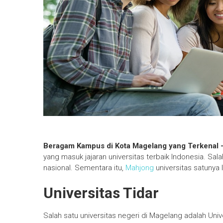
Beragam Kampus di Kota Magelang yang Terkenal
yang masuk jajaran universitas terbaik Indonesia. Sala
nasional. Sementara itu,
Mahjong
universitas satunya 
Universitas Tidar
Salah satu universitas negeri di Magelang adalah Univ