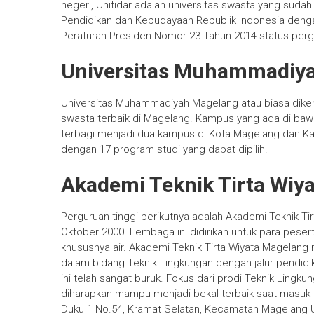
negeri, Unitidar adalah universitas swasta yang suda
Pendidikan dan Kebudayaan Republik Indonesia dengan
Peraturan Presiden Nomor 23 Tahun 2014 status pergu
Universitas Muhammadiy
Universitas Muhammadiyah Magelang atau biasa dikena
swasta terbaik di Magelang. Kampus yang ada di bawa
terbagi menjadi dua kampus di Kota Magelang dan Ka
dengan 17 program studi yang dapat dipilih.
Akademi Teknik Tirta Wiy
Perguruan tinggi berikutnya adalah Akademi Teknik Ti
Oktober 2000. Lembaga ini didirikan untuk para pesert
khususnya air. Akademi Teknik Tirta Wiyata Magelang
dalam bidang Teknik Lingkungan dengan jalur pendidik
ini telah sangat buruk. Fokus dari prodi Teknik Ling
diharapkan mampu menjadi bekal terbaik saat masuk da
Duku 1 No.54, Kramat Selatan, Kecamatan Magelang U