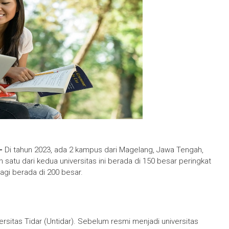
 –
Di tahun 2023, ada 2 kampus dari Magelang, Jawa Tengah,
h satu dari kedua universitas ini berada di 150 besar peringkat
lagi berada di 200 besar.
ersitas Tidar (Untidar). Sebelum resmi menjadi universitas