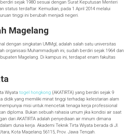
h berdiri sejak 1980 sesuai dengan Surat Keputusan Menteri
 status terdaftar. Kemudian, pada 1 April 2014 melalui
ruan tinggi ini berubah menjadi negeri.
ah Magelang
l dengan singkatan UMMgl, adalah salah satu universitas
h organisasi Muhammadiyah ini, sudah berdiri sejak 1964 dan
bupaten Magelang. Di kampus ini, terdapat enam fakultas
ata
rta Wiyata
togel hongkong
(AKATIRTA) yang berdiri sejak 9
a didik yang memiliki minat tinggi terhadap kelestarian alam
 mempunyai misi untuk mencetak tenaga kerja professional
an diploma. Bukan sebuah rahasia umum jika kondisi air saat
kungan dari AKATIRTA adalah penyediaan air minum dimana
lam dunia kerja. Akademi Teknik Tirta Wiyata berada di Jl.
tara, Kota Magelang 56115, Prov. Jawa Tengah.