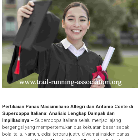
Pertikaian Panas Massimiliano Allegri dan Antonio Conte di
Supercoppa Italiana: Analisis Lengkap Dampak dan
Implikasinya –
Supercoppa Italiana selalu menjadi ajang
bergengsi yang mempertemukan dua kekuatan besar sepak
bola Italia. Namun, edisi terbaru justru diwarnai insiden panas