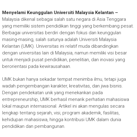
Menyelami Keunggulan Universiti Malaysia Kelantan –
Malaysia dikenal sebagai salah satu negara di Asia Tenggara
yang memiliki sistem pendidikan tinggi yang berkembang pesat.
Berbagai universitas berdiri dengan fokus dan keunggulan
masing-masing, salah satunya adalah Universiti Malaysia
Kelantan (UMK). Universitas ini relatif muda dibandingkan
dengan universitas lain di Malaysia, namun memiliki visi besar
untuk menjadi pusat pendidikan, penelitian, dan inovasi yang
berorientasi pada kewirausahaan.
UMK bukan hanya sekadar tempat menimba ilmu, tetapi juga
wadah pengembangan karakter, kreativitas, dan jiwa bisnis.
Dengan pendekatan unik yang menekankan pada
entrepreneurship, UMK berhasil menarik perhatian mahasiswa
lokal maupun internasional. Artikel ini akan mengulas secara
lengkap tentang sejarah, visi, program akademik, fasilitas,
kehidupan mahasiswa, hingga kontribusi UMK dalam dunia
pendidikan dan pembangunan.