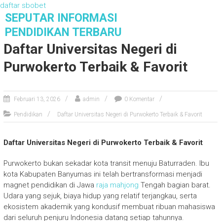
daftar sbobet
S
SEPUTAR INFORMASI
k
PENDIDIKAN TERBARU
i
Daftar Universitas Negeri di
p
t
Purwokerto Terbaik & Favorit
o
c
o
Februari 13, 2026
admin
0 Komentar
n
t
Pendidikan
Daftar Universitas Negeri di Purwokerto Terbaik & Favorit
e
n
Daftar Universitas Negeri di Purwokerto Terbaik & Favorit
t
Purwokerto bukan sekadar kota transit menuju Baturraden. Ibu
kota Kabupaten Banyumas ini telah bertransformasi menjadi
magnet pendidikan di Jawa
raja mahjong
Tengah bagian barat.
Udara yang sejuk, biaya hidup yang relatif terjangkau, serta
ekosistem akademik yang kondusif membuat ribuan mahasiswa
dari seluruh penjuru Indonesia datang setiap tahunnya.