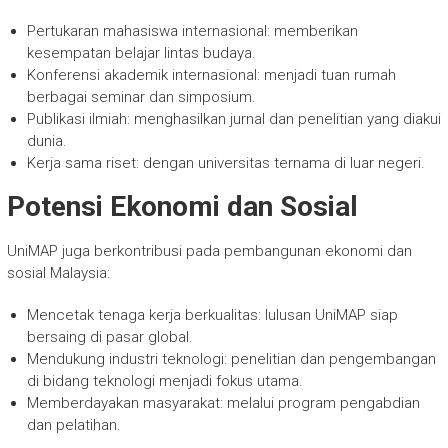
Pertukaran mahasiswa internasional: memberikan
kesempatan belajar lintas budaya.
Konferensi akademik internasional: menjadi tuan rumah
berbagai seminar dan simposium.
Publikasi ilmiah: menghasilkan jurnal dan penelitian yang diakui
dunia.
Kerja sama riset: dengan universitas ternama di luar negeri.
Potensi Ekonomi dan Sosial
UniMAP juga berkontribusi pada pembangunan ekonomi dan
sosial Malaysia:
Mencetak tenaga kerja berkualitas: lulusan UniMAP siap
bersaing di pasar global.
Mendukung industri teknologi: penelitian dan pengembangan
di bidang teknologi menjadi fokus utama.
Memberdayakan masyarakat: melalui program pengabdian
dan pelatihan.