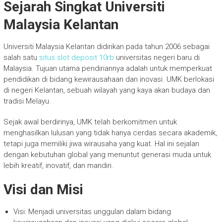
Sejarah Singkat Universiti
Malaysia Kelantan
Universiti Malaysia Kelantan didirikan pada tahun 2006 sebagai
salah satu
situs slot deposit 10rb
universitas negeri baru di
Malaysia. Tujuan utama pendiriannya adalah untuk memperkuat
pendidikan di bidang kewirausahaan dan inovasi. UMK berlokasi
di negeri Kelantan, sebuah wilayah yang kaya akan budaya dan
tradisi Melayu.
Sejak awal berdirinya, UMK telah berkomitmen untuk
menghasilkan lulusan yang tidak hanya cerdas secara akademik,
tetapi juga memiliki jiwa wirausaha yang kuat. Hal ini sejalan
dengan kebutuhan global yang menuntut generasi muda untuk
lebih kreatif, inovatif, dan mandiri.
Visi dan Misi
Visi: Menjadi universitas unggulan dalam bidang