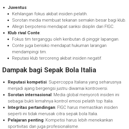
Juventus
:
Kehilangan fokus akibat insiden pelatih.
Sorotan media membuat tekanan semakin besar bagi klub.
Allegri berpotensi mendapat sanksi disiplin dari FIGC.
Klub rival Conte
:
Fokus tim terganggu oleh keributan di pinggir lapangan.
Conte juga berisiko mendapat hukuman larangan
mendampingi tim.
Reputasi klub tercoreng akibat insiden negatif.
Dampak bagi Sepak Bola Italia
Reputasi kompetisi
: Supercoppa Italiana yang seharusnya
menjadi ajang bergengsi justru diwarnai kontroversi.
Sorotan internasional
: Media global menyoroti insiden ini
sebagai bukti lemahnya kontrol emosi pelatih top Italia.
Integritas pertandingan
: FIGC harus memastikan insiden
seperti ini tidak merusak citra sepak bola Italia.
Pelajaran penting
: Kompetisi harus lebih menekankan
sportivitas dan juga profesionalisme.