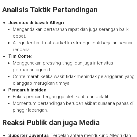
Analisis Taktik Pertandingan
Juventus di bawah Allegri
:
Mengandalkan pertahanan rapat dan juga serangan balik
cepat.
Allegri terlihat frustrasi ketika strategi tidak berjalan sesuai
rencana.
Tim Conte
:
Menggunakan pressing tinggi dan juga intensitas
permainan agresif.
Conte marah ketika wasit tidak menindak pelanggaran yang
dianggap merugikan timnya.
Pengaruh insiden
:
Fokus pemain terganggu oleh keributan pelatih.
Momentum pertandingan berubah akibat suasana panas di
pinggir lapangan.
Reaksi Publik dan juga Media
Suporter Juventus
: Terbelah antara mendukung Allegri dan