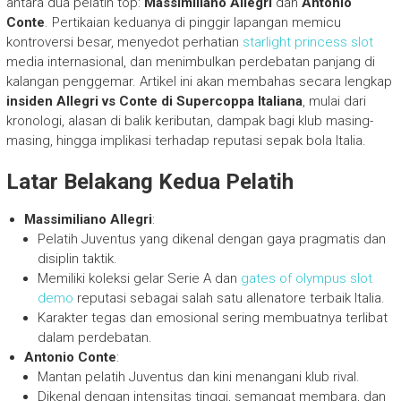
antara dua pelatih top:
Massimiliano Allegri
dan
Antonio
Conte
. Pertikaian keduanya di pinggir lapangan memicu
kontroversi besar, menyedot perhatian
starlight princess slot
media internasional, dan menimbulkan perdebatan panjang di
kalangan penggemar. Artikel ini akan membahas secara lengkap
insiden Allegri vs Conte di Supercoppa Italiana
, mulai dari
kronologi, alasan di balik keributan, dampak bagi klub masing-
masing, hingga implikasi terhadap reputasi sepak bola Italia.
Latar Belakang Kedua Pelatih
Massimiliano Allegri
:
Pelatih Juventus yang dikenal dengan gaya pragmatis dan
disiplin taktik.
Memiliki koleksi gelar Serie A dan
gates of olympus slot
demo
reputasi sebagai salah satu allenatore terbaik Italia.
Karakter tegas dan emosional sering membuatnya terlibat
dalam perdebatan.
Antonio Conte
:
Mantan pelatih Juventus dan kini menangani klub rival.
Dikenal dengan intensitas tinggi, semangat membara, dan