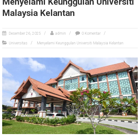
Menyelami Keunggulan Universiti
Malaysia Kelantan
Desember 26, 2025
admin
0 Komentar
Universitas
Menyelami Keunggulan Universiti Malaysia Kelantan