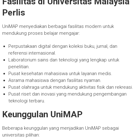
Fasilitas di Universitas Malaysia
Perlis
UniMAP menyediakan berbagai fasilitas modern untuk
mendukung proses belajar mengajar:
Perpustakaan digital dengan koleksi buku, jurnal, dan
referensi internasional.
Laboratorium sains dan teknologi yang lengkap untuk
penelitian.
Pusat kesehatan mahasiswa untuk layanan medis.
Asrama mahasiswa dengan fasilitas nyaman.
Pusat olahraga untuk mendukung aktivitas fisik dan rekreasi.
Pusat riset dan inovasi yang mendukung pengembangan
teknologi terbaru.
Keunggulan UniMAP
Beberapa keunggulan yang menjadikan UniMAP sebagai
universitas pilihan: