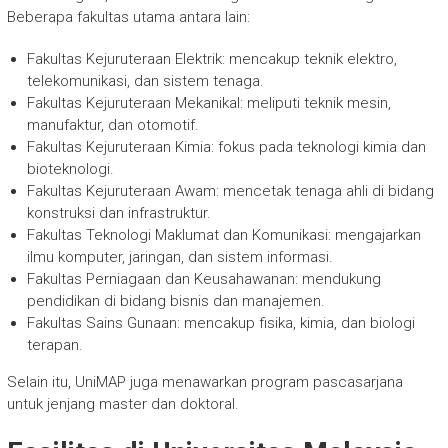
Beberapa fakultas utama antara lain:
Fakultas Kejuruteraan Elektrik: mencakup teknik elektro,
telekomunikasi, dan sistem tenaga.
Fakultas Kejuruteraan Mekanikal: meliputi teknik mesin,
manufaktur, dan otomotif.
Fakultas Kejuruteraan Kimia: fokus pada teknologi kimia dan
bioteknologi.
Fakultas Kejuruteraan Awam: mencetak tenaga ahli di bidang
konstruksi dan infrastruktur.
Fakultas Teknologi Maklumat dan Komunikasi: mengajarkan
ilmu komputer, jaringan, dan sistem informasi.
Fakultas Perniagaan dan Keusahawanan: mendukung
pendidikan di bidang bisnis dan manajemen.
Fakultas Sains Gunaan: mencakup fisika, kimia, dan biologi
terapan.
Selain itu, UniMAP juga menawarkan program pascasarjana
untuk jenjang master dan doktoral.