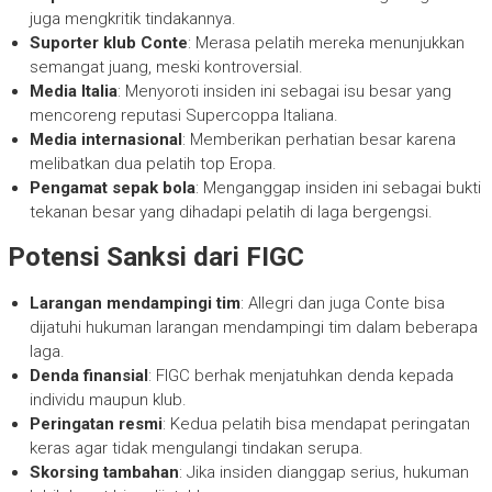
juga mengkritik tindakannya.
Suporter klub Conte
: Merasa pelatih mereka menunjukkan
semangat juang, meski kontroversial.
Media Italia
: Menyoroti insiden ini sebagai isu besar yang
mencoreng reputasi Supercoppa Italiana.
Media internasional
: Memberikan perhatian besar karena
melibatkan dua pelatih top Eropa.
Pengamat sepak bola
: Menganggap insiden ini sebagai bukti
tekanan besar yang dihadapi pelatih di laga bergengsi.
Potensi Sanksi dari FIGC
Larangan mendampingi tim
: Allegri dan juga Conte bisa
dijatuhi hukuman larangan mendampingi tim dalam beberapa
laga.
Denda finansial
: FIGC berhak menjatuhkan denda kepada
individu maupun klub.
Peringatan resmi
: Kedua pelatih bisa mendapat peringatan
keras agar tidak mengulangi tindakan serupa.
Skorsing tambahan
: Jika insiden dianggap serius, hukuman