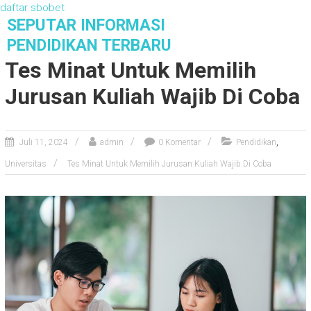
daftar sbobet
S
SEPUTAR INFORMASI
k
PENDIDIKAN TERBARU
i
Tes Minat Untuk Memilih
p
t
Jurusan Kuliah Wajib Di Coba
o
c
o
,
Juli 11, 2024
admin
0 Komentar
Pendidikan
n
t
Universitas
Tes Minat Untuk Memilih Jurusan Kuliah Wajib Di Coba
e
n
t