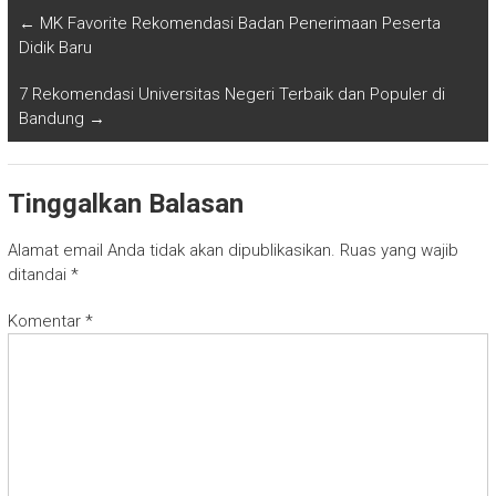
←
MK Favorite Rekomendasi Badan Penerimaan Peserta
Didik Baru
7 Rekomendasi Universitas Negeri Terbaik dan Populer di
Bandung
→
Tinggalkan Balasan
Alamat email Anda tidak akan dipublikasikan.
Ruas yang wajib
ditandai
*
Komentar
*