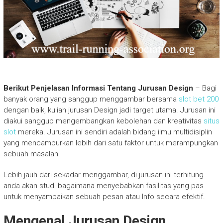
Berikut Penjelasan Informasi Tentang Jurusan Design
– Bagi
banyak orang yang sanggup menggambar bersama
slot bet 200
dengan baik, kuliah jurusan Design jadi target utama. Jurusan ini
diakui sanggup mengembangkan kebolehan dan kreativitas
situs
slot
mereka. Jurusan ini sendiri adalah bidang ilmu multidisiplin
yang mencampurkan lebih dari satu faktor untuk merampungkan
sebuah masalah.
Lebih jauh dari sekadar menggambar, di jurusan ini terhitung
anda akan studi bagaimana menyebabkan fasilitas yang pas
untuk menyampaikan sebuah pesan atau Info secara efektif.
Mengenal Jurusan Design