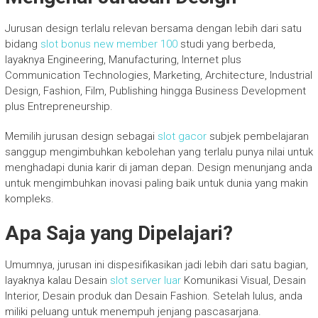
Jurusan design terlalu relevan bersama dengan lebih dari satu
bidang
slot bonus new member 100
studi yang berbeda,
layaknya Engineering, Manufacturing, Internet plus
Communication Technologies, Marketing, Architecture, Industrial
Design, Fashion, Film, Publishing hingga Business Development
plus Entrepreneurship.
Memilih jurusan design sebagai
slot gacor
subjek pembelajaran
sanggup mengimbuhkan kebolehan yang terlalu punya nilai untuk
menghadapi dunia karir di jaman depan. Design menunjang anda
untuk mengimbuhkan inovasi paling baik untuk dunia yang makin
kompleks.
Apa Saja yang Dipelajari?
Umumnya, jurusan ini dispesifikasikan jadi lebih dari satu bagian,
layaknya kalau Desain
slot server luar
Komunikasi Visual, Desain
Interior, Desain produk dan Desain Fashion. Setelah lulus, anda
miliki peluang untuk menempuh jenjang pascasarjana.