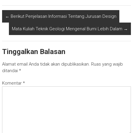
←
Berikut Penjelasan Informasi Tentang Jurusan Design
Mata Kuliah Teknik Geologi Mengenal Bumi Lebih Dalam
→
Tinggalkan Balasan
Alamat email Anda tidak akan dipublikasikan.
Ruas yang wajib
ditandai
*
Komentar
*