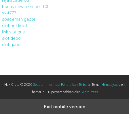
raja scatter88
bonus new member 100
slot777
spaceman gacor
slot bet kecil
link slot qris
slot depo
slot gacor
Hak Cipta © 2026
Seputar Informasi Pendidikan Terbaru
. Tema:
Himalayas
oleh
ThemeGrill. Dipersembahkan oleh
WordPress
.
Exit mobile version