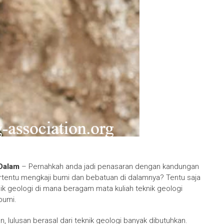
 Dalam
– Pernahkah anda jadi penasaran dengan kandungan
ertentu mengkaji bumi dan bebatuan di dalamnya? Tentu saja
ik geologi di mana beragam mata kuliah teknik geologi
bumi.
n, lulusan berasal dari teknik geologi banyak dibutuhkan.