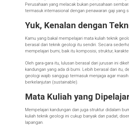
Perusahaan yang melacak bukan perusahaan sembarang
termasuk internasional dengan penawaran gaji yang
Yuk, Kenalan dengan Tekn
Kamu yang bakal mempelajari mata kuliah teknik geolo
berasal dari teknik geologi itu sendiri. Secara seder
mempelajari bumi, baik itu komposisi, struktur, karak
Oleh gara-gara itu, lulusan berasal dari jurusan ini 
kandungan yang ada di bumi. Lebih berasal dari itu, d
geologi wajib sanggup termasuk menjaga agar masih
berkelanjutan (sustainable).
Mata Kuliah yang Dipelajar
Mempelajari kandungan dan juga struktur didalam bu
kuliah teknik geologi ini cukup banyak dan padat, d
lapangan.