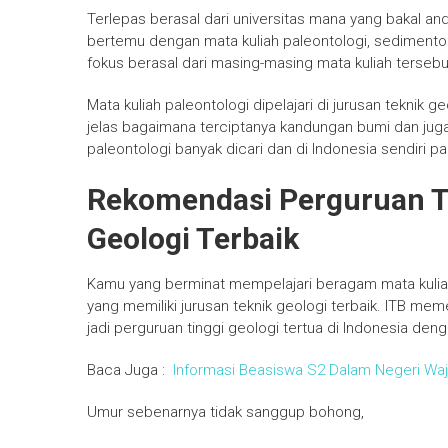
Terlepas berasal dari universitas mana yang bakal and
bertemu dengan mata kuliah paleontologi, sedimentolo
fokus berasal dari masing-masing mata kuliah terseb
Mata kuliah paleontologi dipelajari di jurusan teknik
jelas bagaimana terciptanya kandungan bumi dan juga ke
paleontologi banyak dicari dan di Indonesia sendiri pa
Rekomendasi Perguruan T
Geologi Terbaik
Kamu yang berminat mempelajari beragam mata kuliah 
yang memiliki jurusan teknik geologi terbaik. ITB me
jadi perguruan tinggi geologi tertua di Indonesia deng
Baca Juga :
Informasi Beasiswa S2 Dalam Negeri Waj
Umur sebenarnya tidak sanggup bohong,