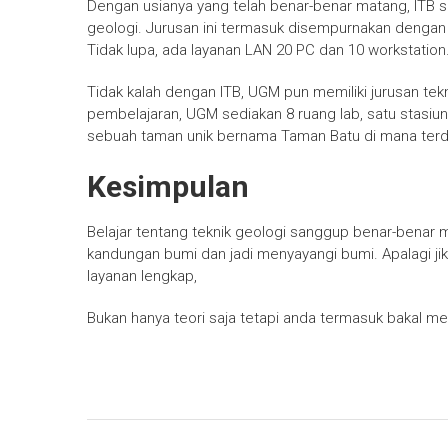
Dengan usianya yang telah benar-benar matang, ITB s
geologi. Jurusan ini termasuk disempurnakan dengan pe
Tidak lupa, ada layanan LAN 20 PC dan 10 workstation
Tidak kalah dengan ITB, UGM pun memiliki jurusan tek
pembelajaran, UGM sediakan 8 ruang lab, satu stasiun
sebuah taman unik bernama Taman Batu di mana terd
Kesimpulan
Belajar tentang teknik geologi sanggup benar-benar m
kandungan bumi dan jadi menyayangi bumi. Apalagi j
layanan lengkap,
Bukan hanya teori saja tetapi anda termasuk bakal m