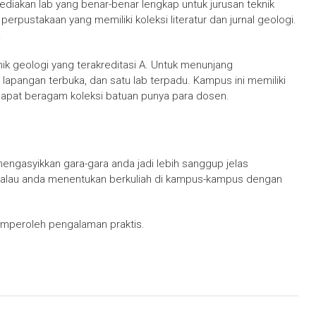
ediakan lab yang benar-benar lengkap untuk jurusan teknik
rpustakaan yang memiliki koleksi literatur dan jurnal geologi.
.
nik geologi yang terakreditasi A. Untuk menunjang
 lapangan terbuka, dan satu lab terpadu. Kampus ini memiliki
apat beragam koleksi batuan punya para dosen.
engasyikkan gara-gara anda jadi lebih sanggup jelas
ikalau anda menentukan berkuliah di kampus-kampus dengan
emperoleh pengalaman praktis.