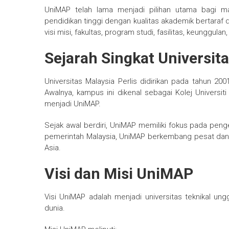
UniMAP telah lama menjadi pilihan utama bagi m
pendidikan tinggi dengan kualitas akademik bertaraf d
visi misi, fakultas, program studi, fasilitas, keunggu
Sejarah Singkat Universita
Universitas Malaysia Perlis didirikan pada tahun 20
Awalnya, kampus ini dikenal sebagai Kolej Universit
menjadi UniMAP.
Sejak awal berdiri, UniMAP memiliki fokus pada pe
pemerintah Malaysia, UniMAP berkembang pesat dan ki
Asia.
Visi dan Misi UniMAP
Visi UniMAP adalah menjadi universitas teknikal u
dunia.