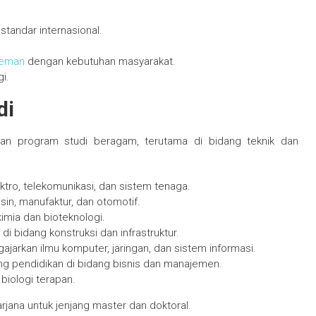
standar internasional.
ceman
dengan kebutuhan masyarakat.
i.
di
kan program studi beragam, terutama di bidang teknik dan
ektro, telekomunikasi, dan sistem tenaga.
sin, manufaktur, dan otomotif.
kimia dan bioteknologi.
i bidang konstruksi dan infrastruktur.
jarkan ilmu komputer, jaringan, dan sistem informasi.
g pendidikan di bidang bisnis dan manajemen.
 biologi terapan.
jana untuk jenjang master dan doktoral.