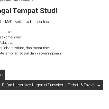
gai Tempat Studi
UniMAP, berikut beberapa tips:
an bakat.
n rekomendasi.
Malaysia.
 laboratorium, dan pusat riset.
eterampilan sosial dan kepemimpinan.
an
Daftar Universitas Negeri di Purwokerto Terbaik & Favorit
→