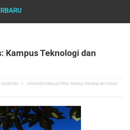
ERBARU
is: Kampus Teknologi dan
Universitas
Universitas Malaysia Perlis: Kampus Teknologi dan Inovasi