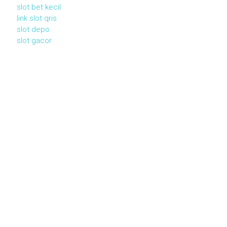
slot bet kecil
link slot qris
slot depo
slot gacor