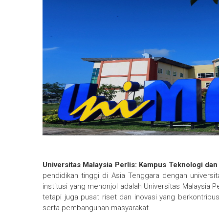
Universitas Malaysia Perlis: Kampus Teknologi dan
pendidikan tinggi di Asia Tenggara dengan universita
institusi yang menonjol adalah Universitas Malaysia 
tetapi juga pusat riset dan inovasi yang berkontrib
serta pembangunan masyarakat.