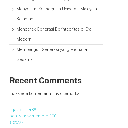
Menyelami Keunggulan Universiti Malaysia
Kelantan
Mencetak Generasi Berintegritas di Era
Modern
Membangun Generasi yang Memahami
Sesama
Recent Comments
Tidak ada komentar untuk ditampilkan.
raja scatter88
bonus new member 100
slot777