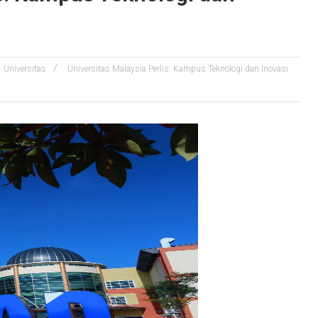
Universitas
Universitas Malaysia Perlis: Kampus Teknologi dan Inovasi