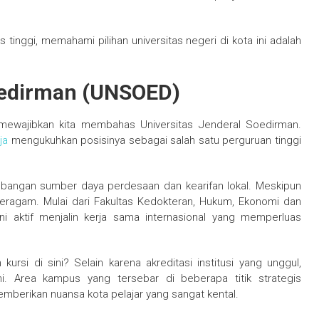
s tinggi, memahami pilihan universitas negeri di kota ini adalah
Soedirman (UNSOED)
 mewajibkan kita membahas Universitas Jenderal Soedirman.
ja
mengukuhkan posisinya sebagai salah satu perguruan tinggi
bangan sumber daya perdesaan dan kearifan lokal. Meskipun
beragam. Mulai dari Fakultas Kedokteran, Hukum, Ekonomi dan
 ini aktif menjalin kerja sama internasional yang memperluas
i di sini? Selain karena akreditasi institusi yang unggul,
. Area kampus yang tersebar di beberapa titik strategis
mberikan nuansa kota pelajar yang sangat kental.