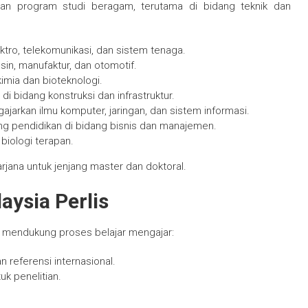
kan program studi beragam, terutama di bidang teknik dan
ektro, telekomunikasi, dan sistem tenaga.
sin, manufaktur, dan otomotif.
kimia dan bioteknologi.
i bidang konstruksi dan infrastruktur.
jarkan ilmu komputer, jaringan, dan sistem informasi.
g pendidikan di bidang bisnis dan manajemen.
 biologi terapan.
jana untuk jenjang master dan doktoral.
laysia Perlis
k mendukung proses belajar mengajar:
n referensi internasional.
uk penelitian.