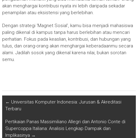
akan menghargai kontribusi nyata ini lebih daripada sekadar
penampilan atau eksistensi yang berlebihan.
Dengan strategi ‘Magnet Sosial’, kamu bisa menjadi mahasiswa
paling dikenal di kampus tanpa harus berlebihan atau mencari
perhatian. Fokus pada keaslian, kontribusi, dan hubungan yang
tulus, dan orang-orang akan menghargai keberadaanmu secara
alami. Jadilah sosok yang dikenal karena nilai, bukan sorotan
semu.
←
Universitas Komputer Indonesia: Jurusan & Akreditasi
Terbaru
Pertikaian Panas Massimiliano Allegri dan Antonio Conte di
Supercoppa Italiana: Analisis Lengkap Dampak dan
Implikasinya
→