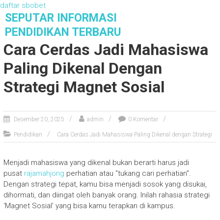
daftar sbobet
S
SEPUTAR INFORMASI
k
PENDIDIKAN TERBARU
i
Cara Cerdas Jadi Mahasiswa
p
t
Paling Dikenal Dengan
o
c
Strategi Magnet Sosial
o
n
t
Desember 20, 2025
admin
0 Komentar
e
n
Pendidikan
Cara Cerdas Jadi Mahasiswa Paling Dikenal dengan Strategi
t
Menjadi mahasiswa yang dikenal bukan berarti harus jadi
pusat
rajamahjong
perhatian atau “tukang cari perhatian”.
Dengan strategi tepat, kamu bisa menjadi sosok yang disukai,
dihormati, dan diingat oleh banyak orang. Inilah rahasia strategi
‘Magnet Sosial’ yang bisa kamu terapkan di kampus.