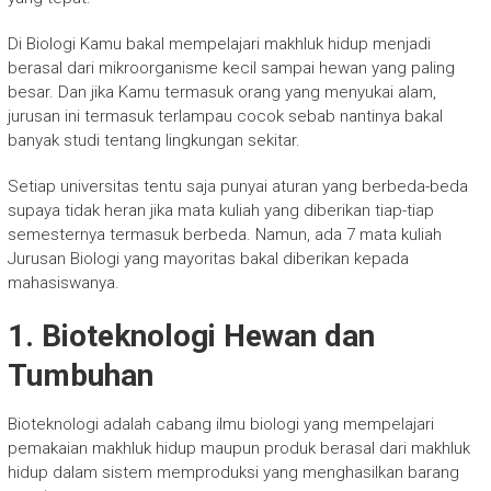
Di Biologi Kamu bakal mempelajari makhluk hidup menjadi
berasal dari mikroorganisme kecil sampai hewan yang paling
besar. Dan jika Kamu termasuk orang yang menyukai alam,
jurusan ini termasuk terlampau cocok sebab nantinya bakal
banyak studi tentang lingkungan sekitar.
Setiap universitas tentu saja punyai aturan yang berbeda-beda
supaya tidak heran jika mata kuliah yang diberikan tiap-tiap
semesternya termasuk berbeda. Namun, ada 7 mata kuliah
Jurusan Biologi yang mayoritas bakal diberikan kepada
mahasiswanya.
1. Bioteknologi Hewan dan
Tumbuhan
Bioteknologi adalah cabang ilmu biologi yang mempelajari
pemakaian makhluk hidup maupun produk berasal dari makhluk
hidup dalam sistem memproduksi yang menghasilkan barang