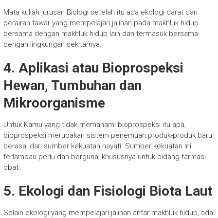
Mata kuliah jurusan Biologi setelah itu ada ekologi darat dan
perairan tawar yang mempelajari jalinan pada makhluk hidup
bersama dengan makhluk hidup lain dan termasuk bersama
dengan lingkungan sekitarnya.
4. Aplikasi atau Bioprospeksi
Hewan, Tumbuhan dan
Mikroorganisme
Untuk Kamu yang tidak memahami bioprospeksi itu apa,
bioprospeksi merupakan sistem penemuan produk-produk baru
berasal dari sumber kekuatan hayati. Sumber kekuatan ini
terlampau perlu dan berguna, khususnya untuk bidang farmasi
obat.
5. Ekologi dan Fisiologi Biota Laut
Selain ekologi yang mempelajari jalinan antar makhluk hidup, ada