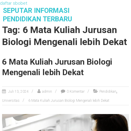
daftar sbobet
S
SEPUTAR INFORMASI
k
PENDIDIKAN TERBARU
i
Tag: 6 Mata Kuliah Jurusan
p
t
Biologi Mengenali lebih Dekat
o
c
o
6 Mata Kuliah Jurusan Biologi
n
t
Mengenali lebih Dekat
e
n
t
,
Juli 13, 2024
admin
0 Komentar
Pendidikan
Universitas
6 Mata Kuliah Jurusan Biologi Mengenali lebih Dekat