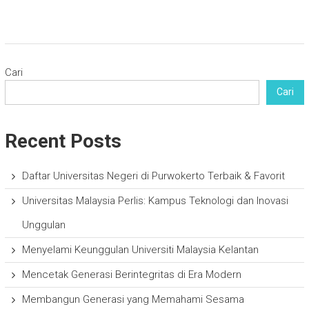
Cari
Cari
Recent Posts
Daftar Universitas Negeri di Purwokerto Terbaik & Favorit
Universitas Malaysia Perlis: Kampus Teknologi dan Inovasi
Unggulan
Menyelami Keunggulan Universiti Malaysia Kelantan
Mencetak Generasi Berintegritas di Era Modern
Membangun Generasi yang Memahami Sesama