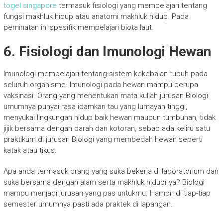
togel singapore
termasuk fisiologi yang mempelajari tentang
fungsi makhluk hidup atau anatomi makhluk hidup. Pada
peminatan ini spesifik mempelajari biota laut.
6. Fisiologi dan Imunologi Hewan
Imunologi mempelajari tentang sistem kekebalan tubuh pada
seluruh organisme. Imunologi pada hewan mampu berupa
vaksinasi. Orang yang menentukan mata kuliah jurusan Biologi
umumnya punyai rasa idamkan tau yang lumayan tinggi,
menyukai lingkungan hidup baik hewan maupun tumbuhan, tidak
jijik bersama dengan darah dan kotoran, sebab ada keliru satu
praktikum di jurusan Biologi yang membedah hewan seperti
katak atau tikus.
Apa anda termasuk orang yang suka bekerja di laboratorium dan
suka bersama dengan alam serta makhluk hidupnya? Biologi
mampu menjadi jurusan yang pas untukmu. Hampir di tiap-tiap
semester umumnya pasti ada praktek di lapangan.