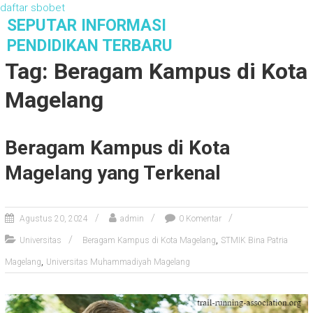
daftar sbobet
S
SEPUTAR INFORMASI
k
PENDIDIKAN TERBARU
i
Tag: Beragam Kampus di Kota
p
t
Magelang
o
c
o
Beragam Kampus di Kota
n
t
Magelang yang Terkenal
e
n
t
Agustus 20, 2024
admin
0 Komentar
,
Universitas
Beragam Kampus di Kota Magelang
STMIK Bina Patria
,
Magelang
Universitas Muhammadiyah Magelang