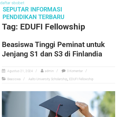
daftar sbobet
S
SEPUTAR INFORMASI
k
PENDIDIKAN TERBARU
i
Tag: EDUFI Fellowship
p
t
o
Beasiswa Tinggi Peminat untuk
c
o
Jenjang S1 dan S3 di Finlandia
n
t
e
n
Agustus 21, 2024
admin
0 Komentar
t
,
Beasiswa
Aalto University Scholarship
EDUFI Fellowship