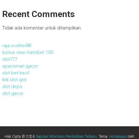
Recent Comments
Tidak ada komentar untuk ditampilkan.
raja scatter88
bonus new member 100
slot777
spaceman gacor
slot bet kecil
link slot qris
slot depo
slot gacor
Hak Cipta © 2026
Seputar Informasi Pendidikan Terbaru
. Tema:
Himalayas
oleh