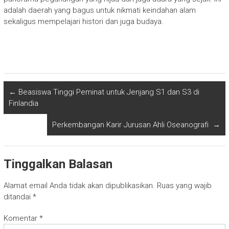
adalah daerah yang bagus untuk nikmati keindahan alam
sekaligus mempelajari histori dan juga budaya.
←
Beasiswa Tinggi Peminat untuk Jenjang S1 dan S3 di
Finlandia
Perkembangan Karir Jurusan Ahli Oseanografi
→
Tinggalkan Balasan
Alamat email Anda tidak akan dipublikasikan.
Ruas yang wajib
ditandai
*
Komentar
*