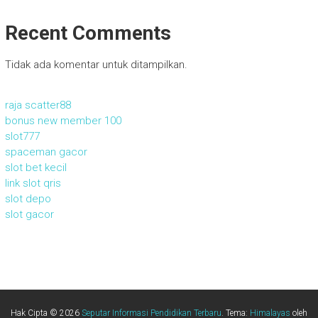
Recent Comments
Tidak ada komentar untuk ditampilkan.
raja scatter88
bonus new member 100
slot777
spaceman gacor
slot bet kecil
link slot qris
slot depo
slot gacor
Hak Cipta © 2026
Seputar Informasi Pendidikan Terbaru
. Tema:
Himalayas
oleh