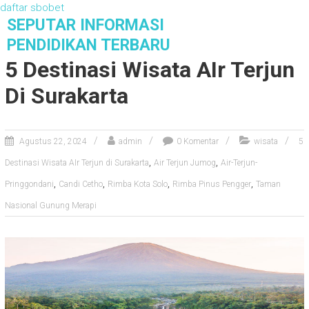
daftar sbobet
S
SEPUTAR INFORMASI
k
PENDIDIKAN TERBARU
i
5 Destinasi Wisata AIr Terjun
p
t
Di Surakarta
o
c
o
Agustus 22, 2024
admin
0 Komentar
wisata
5
n
t
,
,
Destinasi Wisata AIr Terjun di Surakarta
Air Terjun Jumog
Air-Terjun-
e
,
,
,
,
Pringgondani
Candi Cetho
Rimba Kota Solo
Rimba Pinus Pengger
Taman
n
t
Nasional Gunung Merapi