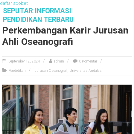
daftar sbobet
S
SEPUTAR INFORMASI
k
PENDIDIKAN TERBARU
i
Perkembangan Karir Jurusan
p
t
Ahli Oseanografi
o
c
o
September 12, 2024
admin
0 Komentar
n
t
,
Pendidikan
Jurusan Oseanografi
Universitas Andalas
e
n
t