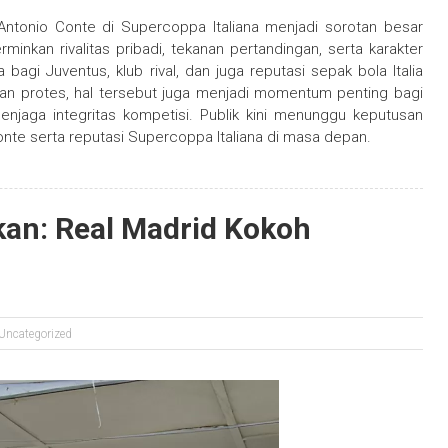
 Antonio Conte di Supercoppa Italiana menjadi sorotan besar
inkan rivalitas pribadi, tekanan pertandingan, serta karakter
bagi Juventus, klub rival, dan juga reputasi sepak bola Italia
kan protes, hal tersebut juga menjadi momentum penting bagi
enjaga integritas kompetisi. Publik kini menunggu keputusan
onte serta reputasi Supercoppa Italiana di masa depan.
an: Real Madrid Kokoh
Uncategorized