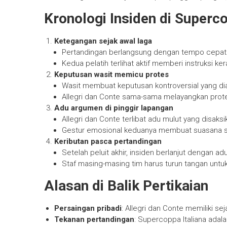
Kronologi Insiden di Superco
Ketegangan sejak awal laga
Pertandingan berlangsung dengan tempo cepat
Kedua pelatih terlihat aktif memberi instruksi k
Keputusan wasit memicu protes
Wasit membuat keputusan kontroversial yang di
Allegri dan Conte sama-sama melayangkan protes
Adu argumen di pinggir lapangan
Allegri dan Conte terlibat adu mulut yang disaks
Gestur emosional keduanya membuat suasana 
Keributan pasca pertandingan
Setelah peluit akhir, insiden berlanjut dengan adu
Staf masing-masing tim harus turun tangan unt
Alasan di Balik Pertikaian
Persaingan pribadi
: Allegri dan Conte memiliki sej
Tekanan pertandingan
: Supercoppa Italiana adal