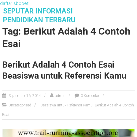
daftar sbobet
S
SEPUTAR INFORMASI
k
PENDIDIKAN TERBARU
i
Tag: Berikut Adalah 4 Contoh
p
t
Esai
o
c
o
Berikut Adalah 4 Contoh Esai
n
t
Beasiswa untuk Referensi Kamu
e
n
t
September 16, 2024
admin
0 Komentar
,
Uncategorized
Beasiswa untuk Referensi Kamu
Berikut Adalah 4 Contoh
Esai