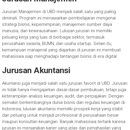
Jurusan Manajemen di UBD menjadi salah satu yang paling
diminati. Program ini menawarkan pembelajaran mengenai
strategi bisnis, kepemimpinan, manajemen sumber daya
manusia, dan kewirausahaan. Lulusan jurusan ini memiliki
peluang kerja yang luas di berbagai sektor, termasuk
perusahaan swasta, BUMN, dan usaha startup. Selain itu,
kemampuan manajerial yang diajarkan di jurusan ini membuat
mahasiswa siap menghadapi tantangan bisnis di era digital.
Jurusan Akuntansi
Akuntansi juga menjadi salah satu jurusan favorit di UBD. Jurusan
ini tidak hanya mengajarkan dasar-dasar pembukuan, tetapi juga
keterampilan analisis keuangan, audit, dan perpajakan. Dengan
semakin berkembangnya dunia bisnis dan regulasi keuangan di
Indonesia, lulusan akuntansi memiliki prospek kerja yang stabil
dan peluang untuk menjadi profesional di perusahaan besar
maupun konsultan keuangan. Banyak mahasiswa tertarik karena
jurusan ini menjanjikan karier yang jelas dan penghasilan yang