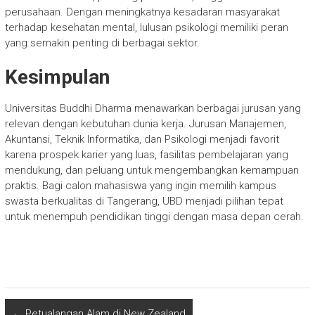
perusahaan. Dengan meningkatnya kesadaran masyarakat
terhadap kesehatan mental, lulusan psikologi memiliki peran
yang semakin penting di berbagai sektor.
Kesimpulan
Universitas Buddhi Dharma menawarkan berbagai jurusan yang
relevan dengan kebutuhan dunia kerja. Jurusan Manajemen,
Akuntansi, Teknik Informatika, dan Psikologi menjadi favorit
karena prospek karier yang luas, fasilitas pembelajaran yang
mendukung, dan peluang untuk mengembangkan kemampuan
praktis. Bagi calon mahasiswa yang ingin memilih kampus
swasta berkualitas di Tangerang, UBD menjadi pilihan tepat
untuk menempuh pendidikan tinggi dengan masa depan cerah.
←
Petualangan Alam di New Zealand