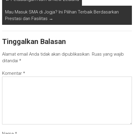
Mau Masuk SMA di Jogja? Ini Pilihan Terbaik Berdasarkan
Prestasi dan Fasilitas
→
Tinggalkan Balasan
Alamat email Anda tidak akan dipublikasikan.
Ruas yang wajib
ditandai
*
Komentar
*
Nama
*