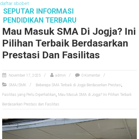
daftar sbobet
S
SEPUTAR INFORMASI
k
PENDIDIKAN TERBARU
i
Mau Masuk SMA Di Jogja? Ini
p
t
Pilihan Terbaik Berdasarkan
o
c
Prestasi Dan Fasilitas
o
n
t
November 17, 2025
admin
0 Komentar
e
,
n
SMA/SMK
Beberapa SMA Terbaik di Jogja Berdasarkan Prestasi
t
,
Fasilitas yang Perlu Diperhatikan
Mau Masuk SMA di Jogja? Ini Pilihan Terbaik
Berdasarkan Prestasi dan Fasilitas