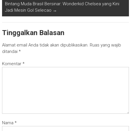
Bintang Muda Brasil Bersinar: Wonderkid Chelsea yang Kini
Jadi Mesin Gol Selecao
→
Tinggalkan Balasan
Alamat email Anda tidak akan dipublikasikan.
Ruas yang wajib
ditandai
*
Komentar
*
Nama
*