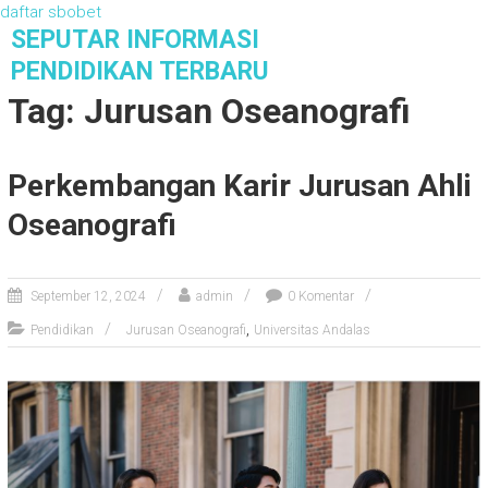
daftar sbobet
S
SEPUTAR INFORMASI
k
PENDIDIKAN TERBARU
i
Tag: Jurusan Oseanografi
p
t
o
Perkembangan Karir Jurusan Ahli
c
o
Oseanografi
n
t
e
n
September 12, 2024
admin
0 Komentar
t
,
Pendidikan
Jurusan Oseanografi
Universitas Andalas