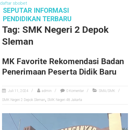
daftar sbobet
S
SEPUTAR INFORMASI
k
PENDIDIKAN TERBARU
i
Tag: SMK Negeri 2 Depok
p
t
Sleman
o
c
o
MK Favorite Rekomendasi Badan
n
t
Penerimaan Peserta Didik Baru
e
n
t
Juli 11, 2024
admin
0 Komentar
SMA/SMK
,
SMK Negeri 2 Depok Sleman
SMK Negeri 48 Jakarta