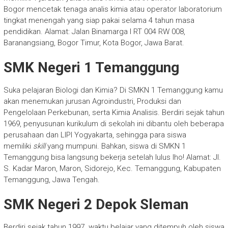
Bogor mencetak tenaga analis kimia atau operator laboratorium
tingkat menengah yang siap pakai selama 4 tahun masa
pendidikan. Alamat: Jalan Binamarga I RT 004 RW 008,
Baranangsiang, Bogor Timur, Kota Bogor, Jawa Barat.
SMK Negeri 1 Temanggung
Suka pelajaran Biologi dan Kimia? Di SMKN 1 Temanggung kamu
akan menemukan jurusan Agroindustri, Produksi dan
Pengelolaan Perkebunan, serta Kimia Analisis. Berdiri sejak tahun
1969, penyusunan kurikulum di sekolah ini dibantu oleh beberapa
perusahaan dan LIPI Yogyakarta, sehingga para siswa
memiliki
skill
yang mumpuni. Bahkan, siswa di SMKN 1
Temanggung bisa langsung bekerja setelah lulus lho! Alamat: Jl.
S. Kadar Maron, Maron, Sidorejo, Kec. Temanggung, Kabupaten
Temanggung, Jawa Tengah.
SMK Negeri 2 Depok Sleman
Berdiri sejak tahun 1997. waktu belajar yang ditempuh oleh siswa