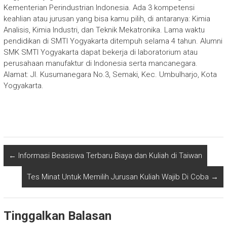
Kementerian Perindustrian Indonesia. Ada 3 kompetensi
keahlian atau jurusan yang bisa kamu pilih, di antaranya: Kimia
Analisis, Kimia Industri, dan Teknik Mekatronika. Lama waktu
pendidikan di SMTI Yogyakarta ditempuh selama 4 tahun. Alumni
SMK SMTI Yogyakarta dapat bekerja di laboratorium atau
perusahaan manufaktur di Indonesia serta mancanegara.
Alamat: Jl. Kusumanegara No.3, Semaki, Kec. Umbulharjo, Kota
Yogyakarta.
←
Informasi Beasiswa Terbaru Biaya dan Kuliah di Taiwan
Tes Minat Untuk Memilih Jurusan Kuliah Wajib Di Coba
→
Tinggalkan Balasan