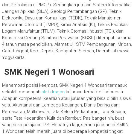
dan Petrokimia (TPMGP). Sedangkan jurusan Sistem Informatika
Jaringan Aplikasi (SIJA), Geologi Pertambangan (GP), Teknik
Elektronika Daya dan Komunikasi (TEDK), Teknik Manajemen
Perawatan Otomotif (TMPO), Kimia Analisis (KI), Teknik Fabrikasi
Logam Manufaktur (TFLM), Teknik Otomasi Industri (TOI), dan
Konstruksi Gedung Sanitasi Perawatan (KGSP) ditempuh selama
4 tahun masa pendidikan. Alamat: Jl. STM Pembangunan, Mrican,
Caturtunggal, Kec. Depok, Kabupaten Sleman, Daerah Istimewa
Yogyakarta.
SMK Negeri 1 Wonosari
Menempati posisi keempat, SMK Negeri 1 Wonosari termasuk
sekolah menengah
slot dragon
kejuruan terbaik di Indonesia.
Adapun kompetensi keahlian atau jurusan yang bisa dipilih siswa
yaitu Akuntansi dan Lembaga Keuangan, Bisnis Daring dan
Pemasaran, Multimedia, Tata Kelola Perkantoran, Tata Busana,
serta Tata Kecantikan Kulit dan Rambut. Pas banget nih, buat
yang suka pelajaran IPS. Hebatnya lagi, semua jurusan di SMKN
1 Wonosari telah meraih juara di beberapa kompetisi tingkat