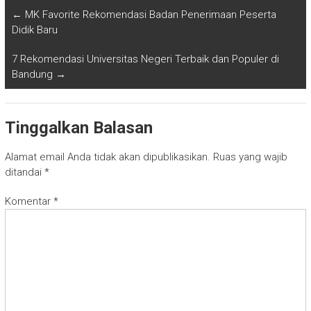
←
MK Favorite Rekomendasi Badan Penerimaan Peserta
Didik Baru
7 Rekomendasi Universitas Negeri Terbaik dan Populer di
Bandung
→
Tinggalkan Balasan
Alamat email Anda tidak akan dipublikasikan.
Ruas yang wajib
ditandai
*
Komentar
*