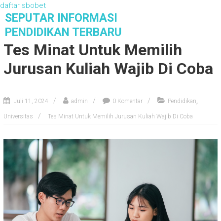
daftar sbobet
S
SEPUTAR INFORMASI
k
PENDIDIKAN TERBARU
i
Tes Minat Untuk Memilih
p
t
Jurusan Kuliah Wajib Di Coba
o
c
o
,
Juli 11, 2024
admin
0 Komentar
Pendidikan
n
t
Universitas
Tes Minat Untuk Memilih Jurusan Kuliah Wajib Di Coba
e
n
t